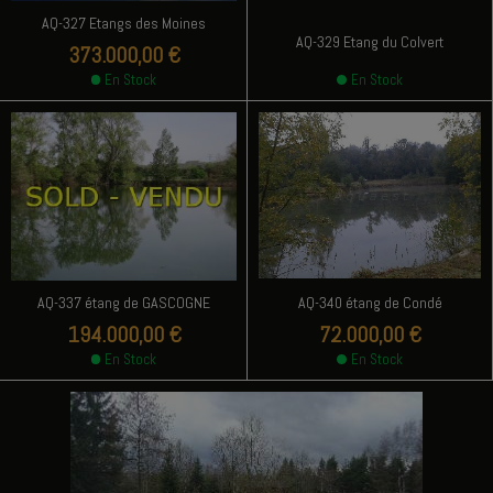
AQ-327 Etangs des Moines
AQ-329 Etang du Colvert
373.000,00 €
En Stock
En Stock
AQ-340 étang de Condé
AQ-337 étang de GASCOGNE
194.000,00 €
72.000,00 €
En Stock
En Stock