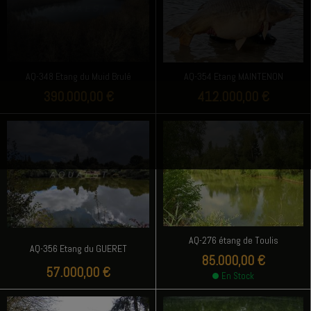
AQ-348 Etang du Muid Brulé
AQ-354 Etang MAINTENON
390.000,00 €
412.000,00 €
AQ-276 étang de Toulis
AQ-356 Etang du GUERET
85.000,00 €
57.000,00 €
En Stock