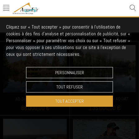
étang 1ha à 5ha
Cliquez sur « Tout accepter » pour consentir à l'utilisation de
17 produits
cookies à des fins d’analyse et personnalisation de publicité, sur «
Personnaliser » pour paramétrer vos choix ou sur « Tout refuser »
pour vous opposer à ces utilisations sur ce site à l’exception de
ceux qui sont strictement nécessaires.
PERSONNALISER
TOUT REFUSER
Etang des Bouleaux AQ-347
AQ-346 Etang NICOLAS
TOUT ACCEPTER
88.000,00 €
135.000,00 €