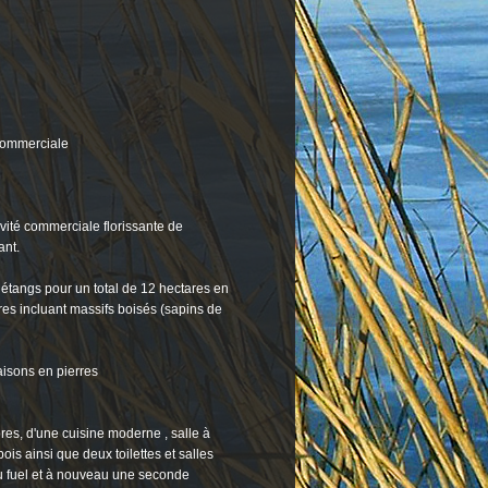
 commerciale
vité commerciale florissante de
ant.
étangs pour un total de 12 hectares en
es incluant massifs boisés (sapins de
aisons en pierres
es, d'une cuisine moderne , salle à
is ainsi que deux toilettes et salles
u fuel et à nouveau une seconde