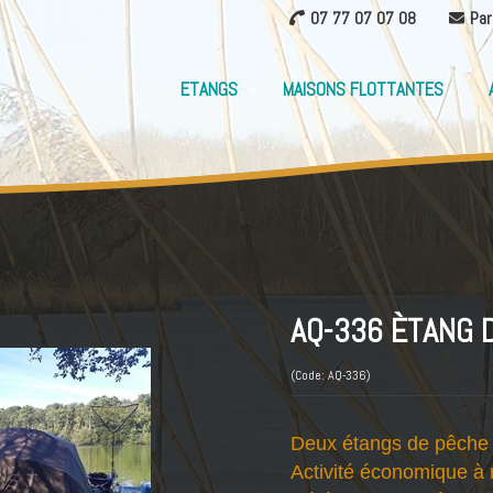
07 77 07 07 08
Par
ETANGS
MAISONS FLOTTANTES
AQ-336 ÈTANG 
(Code: AQ-336)
Deux étangs de pêche 
Activité économique à 