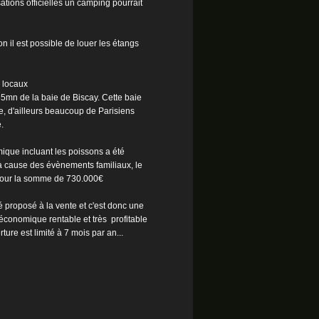
sations officielles un camping pourrait
tion il est possible de louer les étangs
 locaux
35mn de la baie de Biscay. Cette baie
ure, d'ailleurs beaucoup de Parisiens
.
ique incluant les poissons a été
à cause des évènements familiaux, le
 pour la somme de 730.000€
é proposé à la vente et c'est donc une
 économique rentable et très profitable
ure est limité à 7 mois par an...