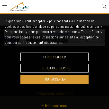
Algues Traitement
Cliquez sur « Tout accepter » pour consentir à l'utilisation de
3 produits
cookies à des fins d’analyse et personnalisation de publicité, sur «
Personnaliser » pour paramétrer vos choix ou sur « Tout refuser »
pour vous opposer à ces utilisations sur ce site à l’exception de
ceux qui sont strictement nécessaires.
-
les Algues
PERSONNALISER
-
Principes actifs
TOUT REFUSER
TOUT ACCEPTER
-
Questions fréquentes
-
Réponses questions
-
Réalisations