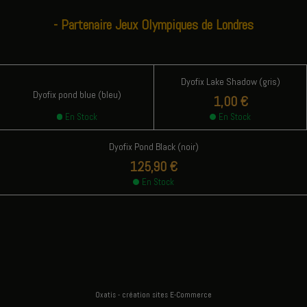
-
Partenaire Jeux Olympiques de Londres
Dyofix Lake Shadow (gris)
Dyofix pond blue (bleu)
1,00 €
En Stock
En Stock
Dyofix Pond Black (noir)
125,90 €
En Stock
Oxatis - création sites E-Commerce